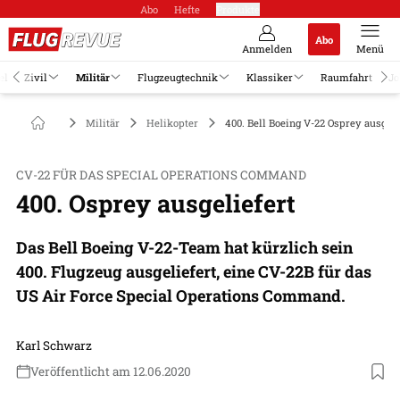
Abo
Hefte
Produkte
Abo
Anmelden
Menü
el
Zivil
Militär
Flugzeugtechnik
Klassiker
Raumfahrt
Jo
Militär
Helikopter
400. Bell Boeing V-22 Osprey ausgeli
CV-22 FÜR DAS SPECIAL OPERATIONS COMMAND
400. Osprey ausgeliefert
Das Bell Boeing V-22-Team hat kürzlich sein
400. Flugzeug ausgeliefert, eine CV-22B für das
US Air Force Special Operations Command.
Karl Schwarz
Veröffentlicht am 12.06.2020
Foto: USAF