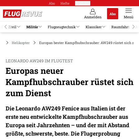
Abo
Hefte
Produkte
Abo
Anmelden
Menü
el
Zivil
Militär
Flugzeugtechnik
Klassiker
Raumfahrt
Jo
är
Helikopter
Europas bester Kampfhubschrauber: AW249 rüstet sich zum
LEONARDO AW249 IM FLUGTEST
Europas neuer
Kampfhubschrauber rüstet sich
zum Dienst
Die Leonardo AW249 Fenice aus Italien ist der
erste neu entwickelte Kampfhubschrauber aus
Europa seit Jahrzehnten – und der mit Abstand
größte, schwerste, beste. Die Flugerprobung