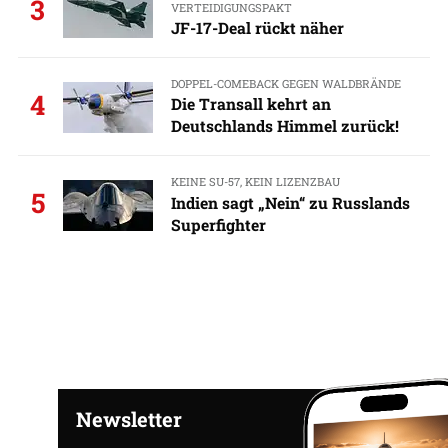
3
VERTEIDIGUNGSPAKT
JF-17-Deal rückt näher
DOPPEL-COMEBACK GEGEN WALDBRÄNDE
4
Die Transall kehrt an
Deutschlands Himmel zurück!
KEINE SU-57, KEIN LIZENZBAU
5
Indien sagt „Nein“ zu Russlands
Superfighter
Newsletter