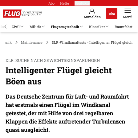
Abo
Hefte
Produkte
Abo
Anmelden
Menü
ikel
Zivil
Militär
Flugzeugtechnik
Klassiker
Raumfahrt
technik
Maintenance
DLR-Windkanaltests - Intelligenter Flügel gleicht B
DLR: SUCHE NACH GEWICHTSEINSPARUNGEN
Intelligenter Flügel gleicht
Böen aus
Das Deutsche Zentrum für Luft- und Raumfahrt
hat erstmals einen Flügel im Windkanal
getestet, der mit Hilfe von drei regelbaren
Klappen die Effekte auftretender Turbulenzen
quasi ausgleicht.