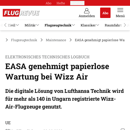
Abo
Hefte
Produkte
Abo
Anmelden
Menü
el
Zivil
Militär
Flugzeugtechnik
Klassiker
Raumfahrt
J
Flugzeugtechnik
Maintenance
EASA genehmigt papierlose Wartun
ELEKTRONISCHES TECHNISCHES LOGBUCH
EASA genehmigt papierlose
Wartung bei Wizz Air
Die digitale Lösung von Lufthansa Technik wird
für mehr als 140 in Ungarn registrierte Wizz-
Air-Flugzeuge genutzt.
UE