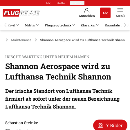
Abo
Hefte
Produkte
Abo
Anmelden
Menü
el
Zivil
Militär
Flugzeugtechnik
Klassiker
Raumfahrt
J
ik
Maintenance
Shannon Aerospace wird zu Lufthansa Technik Shannon
IRISCHE WARTUNG UNTER NEUEM NAMEN
Shannon Aerospace wird zu
Lufthansa Technik Shannon
Der irische Standort von Lufthansa Technik
firmiert ab sofort unter der neuen Bezeichnung
Lufthansa Technik Shannon.
Sebastian Steinke
7 Bilder