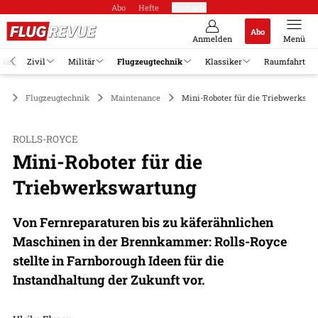
Abo
Hefte
Produkte
Abo
Anmelden
Menü
ikel
Zivil
Militär
Flugzeugtechnik
Klassiker
Raumfahrt
Flugzeugtechnik
Maintenance
Mini-Roboter für die Triebwerkswa
ROLLS-ROYCE
Mini-Roboter für die
Triebwerkswartung
Von Fernreparaturen bis zu käferähnlichen
Maschinen in der Brennkammer: Rolls-Royce
stellte in Farnborough Ideen für die
Instandhaltung der Zukunft vor.