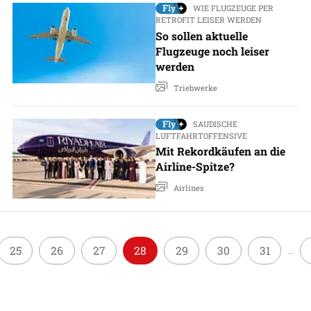
WIE FLUGZEUGE PER
RETROFIT LEISER WERDEN
So sollen aktuelle
Flugzeuge noch leiser
werden
Triebwerke
SAUDISCHE
LUFTFAHRTOFFENSIVE
Mit Rekordkäufen an die
Airline-Spitze?
Airlines
25
26
27
28
29
30
31
...