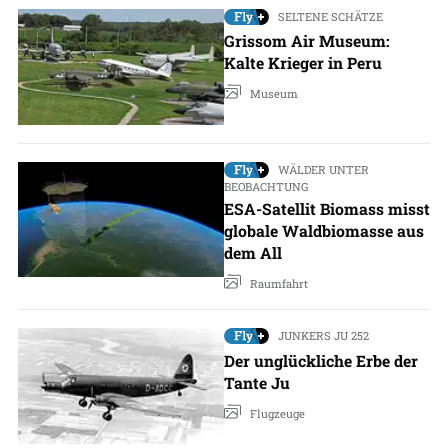
SELTENE SCHÄTZE
Grissom Air Museum:
Kalte Krieger in Peru
Museum
WÄLDER UNTER
BEOBACHTUNG
ESA-Satellit Biomass misst
globale Waldbiomasse aus
dem All
Raumfahrt
JUNKERS JU 252
Der unglückliche Erbe der
Tante Ju
Flugzeuge