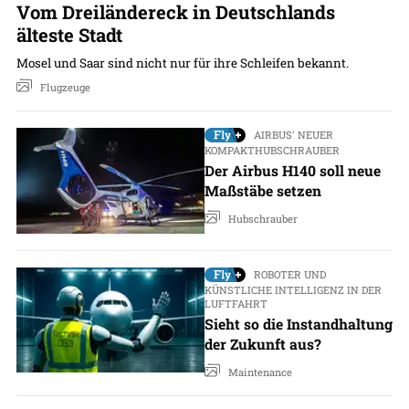
Vom Dreiländereck in Deutschlands
älteste Stadt
Mosel und Saar sind nicht nur für ihre Schleifen bekannt.
Flugzeuge
AIRBUS' NEUER
KOMPAKTHUBSCHRAUBER
Der Airbus H140 soll neue
Maßstäbe setzen
Hubschrauber
ROBOTER UND
KÜNSTLICHE INTELLIGENZ IN DER
LUFTFAHRT
Sieht so die Instandhaltung
der Zukunft aus?
Maintenance