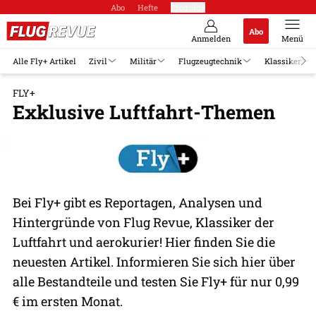
Abo
Hefte
Produkte
Abo
Anmelden
Menü
Alle Fly+ Artikel
Zivil
Militär
Flugzeugtechnik
Klassiker
FLY+
Exklusive Luftfahrt-Themen
Bei Fly+ gibt es Reportagen, Analysen und
Hintergründe von Flug Revue, Klassiker der
Luftfahrt und aerokurier! Hier finden Sie die
neuesten Artikel. Informieren Sie sich hier über
alle Bestandteile und testen Sie Fly+ für nur 0,99
€ im ersten Monat.