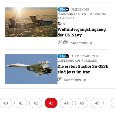
FLIEGENDER
KOMMANDOPOSTEN – DIE BOEING E-
6 MERCURY
Das
Weltuntergangsflugzeug
der US Navy
Kampfflugzeuge
ALLE DETAILS ZUR
LIEFERUNG AUS RUSSLAND
Die ersten Suchoi Su-35SE
sind jetzt im Iran
Kampfflugzeuge
40
41
42
43
44
45
46
...