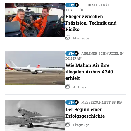
BERUFSPORTRÄT:
TESTPILOT
Flieger zwischen
Präzision, Technik und
Risiko
Flugzeuge
AIRLINER-SCHMUGGEL IN
DEN IRAN
Wie Mahan Air ihre
illegalen Airbus A340
erhielt
Airlines
MESSERSCHMITT BF 109
Der Beginn einer
Erfolgsgeschichte
Flugzeuge