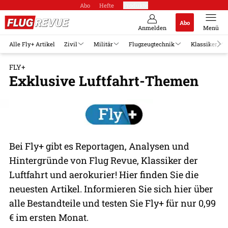
Abo
Hefte
Produkte
Abo
Anmelden
Menü
Alle Fly+ Artikel
Zivil
Militär
Flugzeugtechnik
Klassiker
FLY+
Exklusive Luftfahrt-Themen
Bei Fly+ gibt es Reportagen, Analysen und
Hintergründe von Flug Revue, Klassiker der
Luftfahrt und aerokurier! Hier finden Sie die
neuesten Artikel. Informieren Sie sich hier über
alle Bestandteile und testen Sie Fly+ für nur 0,99
€ im ersten Monat.