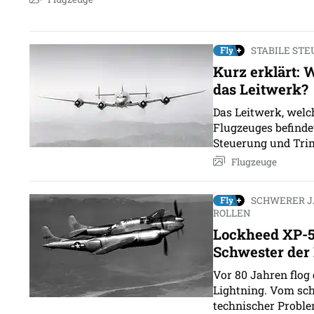
STABILE ST
Kurz erklärt: 
das Leitwerk?
Das Leitwerk, welc
Flugzeuges befindet
Steuerung und Tr
Flugzeuge
SCHWERER J
ROLLEN
Lockheed XP-5
Schwester der
Vor 80 Jahren flog
Lightning. Vom sc
technischer Proble