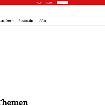
Abo
Hefte
Produkte
lassiker
Raumfahrt
Jobs
-Themen