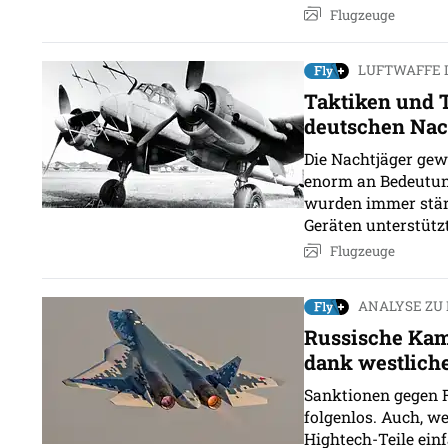
Flugzeuge
LUFTWAFFE 
Taktiken und 
deutschen Nac
Die Nachtjäger ge
enorm an Bedeutun
wurden immer stär
Geräten unterstützt
Flugzeuge
ANALYSE ZU
Russische Kamp
dank westlich
Sanktionen gegen 
folgenlos. Auch, w
Hightech-Teile einf