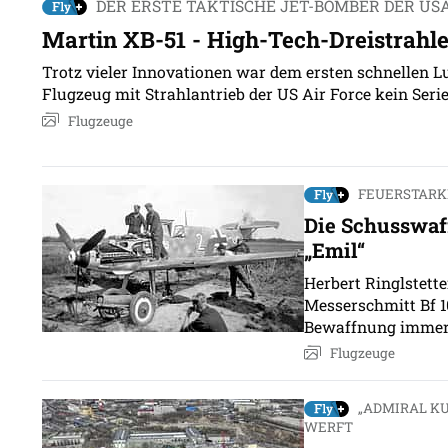
DER ERSTE TAKTISCHE JET-BOMBER DER US
Martin XB-51 - High-Tech-Dreistrahl
Trotz vieler Innovationen war dem ersten schnellen 
Flugzeug mit Strahlantrieb der US Air Force kein Seri
Flugzeuge
FEUERSTARK
Die Schusswaff
„Emil“
Herbert Ringlstetter
Messerschmitt Bf 1
Bewaffnung immer 
Flugzeuge
„ADMIRAL K
WERFT