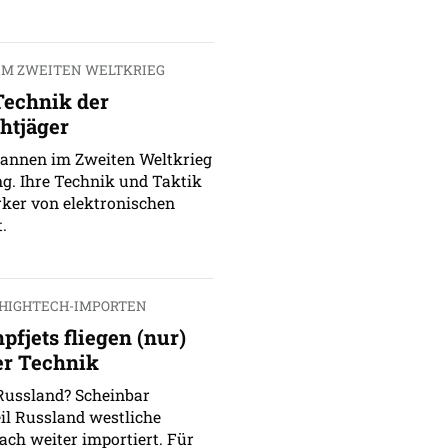
IM ZWEITEN WELTKRIEG
Technik der
htjäger
wannen im Zweiten Weltkrieg
g. Ihre Technik und Taktik
ker von elektronischen
.
 HIGHTECH-IMPORTEN
fjets fliegen (nur)
er Technik
Russland? Scheinbar
eil Russland westliche
ach weiter importiert. Für