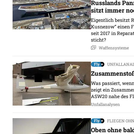
Russlands Pan
sitzt immer no
Eigentlich besitzt 
Kusnezow“ einen Fl
seit 2017 in Reparat
sticht?
Waffensysteme
UNFALLANA
Zusammenstoß 
Was passiert, wenn
zeigt ein Zusammen
ASW20 nahe des Fl
Unfallanalysen
FLIEGEN OHN
Oben ohne bald