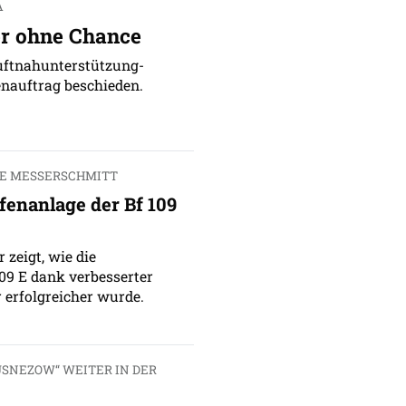
A
er ohne Chance
Luftnahunterstützung-
enauftrag beschieden.
E MESSERSCHMITT
enanlage der Bf 109
 zeigt, wie die
09 E dank verbesserter
erfolgreicher wurde.
USNEZOW“ WEITER IN DER