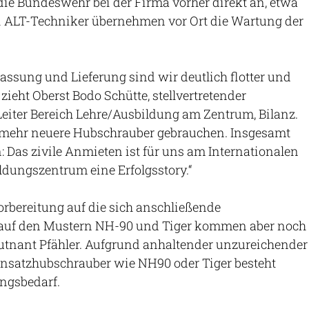
die Bundeswehr bei der Firma vorher direkt an, etwa
ei ALT-Techniker übernehmen vor Ort die Wartung der
lassung und Lieferung sind wir deutlich flotter und
 zieht Oberst Bodo Schütte, stellvertretender
ter Bereich Lehre/Ausbildung am Zentrum, Bilanz.
mehr neuere Hubschrauber gebrauchen. Insgesamt
: Das zivile Anmieten ist für uns am Internationalen
dungszentrum eine Erfolgsstory.“
Vorbereitung auf die sich anschließende
 auf den Mustern NH-90 und Tiger kommen aber noch
eutnant Pfähler. Aufgrund anhaltender unzureichender
insatzhubschrauber wie NH90 oder Tiger besteht
ngsbedarf.