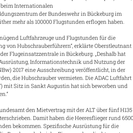
0 beim Internationalen
ldungszentrum der Bundeswehr in Bückeburg im
ither mehr als 100000 Flugstunden erflogen haben.
enügend Luftfahrzeuge und Flugstunden für die
g von Hubschrauberführern“, erklärte Oberstleutnant
r der Flugeinsatzzentrale in Bückeburg. „Deshalb hat
Ausrüstung, Informationstechnik und Nutzung der
w) 2017 eine Ausschreibung veröffentlicht, in der
den, die Hubschrauber vermieten. Die ADAC Luftfahrt
 mit Sitz in Sankt Augustin hat sich beworben und
en.“
undesamt den Mietvertrag mit der ALT über fünf H135
nterschrieben. Damit haben die Heeresflieger rund 650
unden bekommen. Spezifische Ausrüstung für die