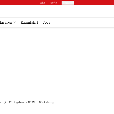
Abo
Hefte
Produkte
lassiker
Raumfahrt
Jobs
r
Fünf geleaste H135 in Bückeburg