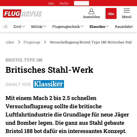
Abo
Hefte
Produkte
Abo
Anmelden
Menü
tikel
Zivil
Militär
Flugzeugtechnik
Klassiker
Raumfahrt
Klassiker
Flugzeuge
Versuchsflugzeug Bristol Type 188: Britisches Stahl
BRISTOL TYPE 188
Britisches Stahl-Werk
INHALT VON
Mit einem Mach 2 bis 2.5 schnellen
Versuchsflugzeug sollte die britische
Luftfahrtindustrie die Grundlage für neue Jäger
und Bomber legen. Die ganz aus Stahl gebaute
Bristol 188 bot dafür ein interessantes Konzept.