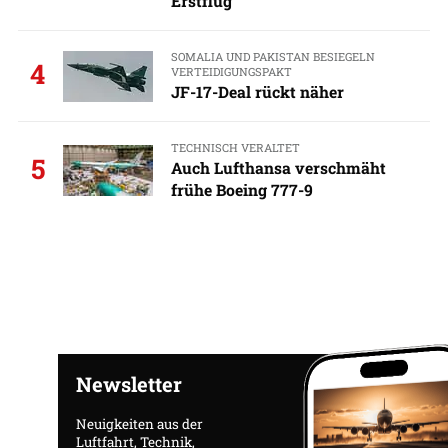
Erstflug
SOMALIA UND PAKISTAN BESIEGELN
4
VERTEIDIGUNGSPAKT
JF-17-Deal rückt näher
TECHNISCH VERALTET
5
Auch Lufthansa verschmäht
frühe Boeing 777-9
Newsletter
Neuigkeiten aus der
Luftfahrt, Technik,