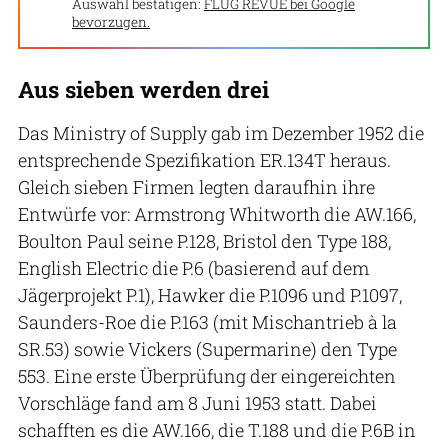
Auswahl bestätigen:
FLUG REVUE bei Google
bevorzugen.
Aus sieben werden drei
Das Ministry of Supply gab im Dezember 1952 die
entsprechende Spezifikation ER.134T heraus.
Gleich sieben Firmen legten daraufhin ihre
Entwürfe vor: Armstrong Whitworth die AW.166,
Boulton Paul seine P.128, Bristol den Type 188,
English Electric die P.6 (basierend auf dem
Jägerprojekt P.1), Hawker die P.1096 und P.1097,
Saunders-Roe die P.163 (mit Mischantrieb à la
SR.53) sowie Vickers (Supermarine) den Type
553. Eine erste Überprüfung der eingereichten
Vorschläge fand am 8 Juni 1953 statt. Dabei
schafften es die AW.166, die T.188 und die P.6B in