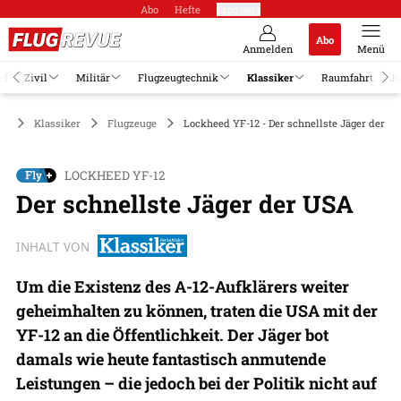
Abo
Hefte
Produkte
Abo
Anmelden
Menü
el
Zivil
Militär
Flugzeugtechnik
Klassiker
Raumfahrt
Jo
Klassiker
Flugzeuge
Lockheed YF-12 - Der schnellste Jäger der U
LOCKHEED YF-12
Der schnellste Jäger der USA
INHALT VON
Um die Existenz des A-12-Aufklärers weiter
geheimhalten zu können, traten die USA mit der
YF-12 an die Öffentlichkeit. Der Jäger bot
damals wie heute fantastisch anmutende
Leistungen – die jedoch bei der Politik nicht auf