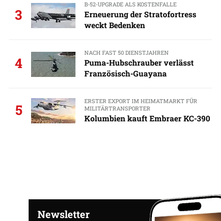
B-52-UPGRADE ALS KOSTENFALLE
3
Erneuerung der Stratofortress
weckt Bedenken
NACH FAST 50 DIENSTJAHREN
4
Puma-Hubschrauber verlässt
Französisch-Guayana
ERSTER EXPORT IM HEIMATMARKT FÜR
5
MILITÄRTRANSPORTER
Kolumbien kauft Embraer KC-390
Newsletter