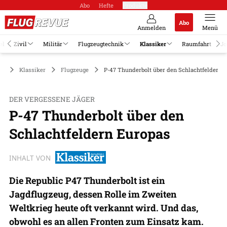
Abo
Hefte
Produkte
Abo
Anmelden
Menü
el
Zivil
Militär
Flugzeugtechnik
Klassiker
Raumfahrt
Jo
Klassiker
Flugzeuge
P-47 Thunderbolt über den Schlachtfeldern 
DER VERGESSENE JÄGER
P-47 Thunderbolt über den
Schlachtfeldern Europas
INHALT VON
Die Republic P47 Thunderbolt ist ein
Jagdflugzeug, dessen Rolle im Zweiten
Weltkrieg heute oft verkannt wird. Und das,
obwohl es an allen Fronten zum Einsatz kam.