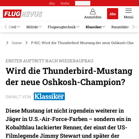
Abo
Hefte
Produkte
Abo
Anmelden
Menü
el
Zivil
Militär
Flugzeugtechnik
Klassiker
Raumfahrt
Jo
er
Szene
P-51C: Wird die Thunderbird-Mustang der neue Oshkosh-Champ
ERSTER AUFTRITT NACH WIEDERAUFBAU
Wird die Thunderbird-Mustang
der neue Oshkosh-Champion?
INHALT VON
Diese Mustang ist nicht irgendein weiterer in
Jäger in U.S.-Air-Force-Farben – sondern ein in
Kobaltblau lackierter Renner, der einst der US-
Filmlegende Jimmy Stewart und später der