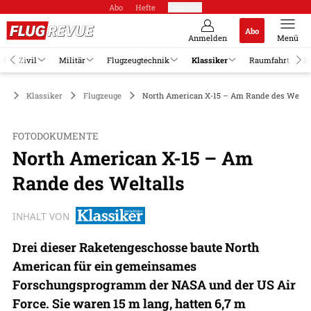
Abo
Hefte
Produkte
Abo
Anmelden
Menü
el
Zivil
Militär
Flugzeugtechnik
Klassiker
Raumfahrt
Jo
Klassiker
Flugzeuge
North American X-15 – Am Rande des Weltal
FOTODOKUMENTE
North American X-15 – Am
Rande des Weltalls
INHALT VON
Drei dieser Raketengeschosse baute North
American für ein gemeinsames
Forschungsprogramm der NASA und der US Air
Force. Sie waren 15 m lang, hatten 6,7 m