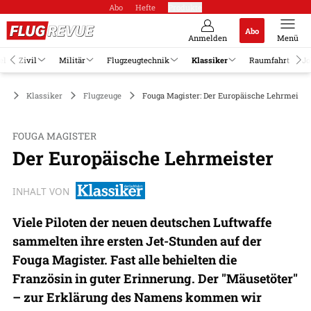
Abo
Hefte
Produkte
Abo
Anmelden
Menü
el
Zivil
Militär
Flugzeugtechnik
Klassiker
Raumfahrt
Jo
Klassiker
Flugzeuge
Fouga Magister: Der Europäische Lehrmeiste
FOUGA MAGISTER
Der Europäische Lehrmeister
INHALT VON
Viele Piloten der neuen deutschen Luftwaffe
sammelten ihre ersten Jet-Stunden auf der
Fouga Magister. Fast alle behielten die
Französin in guter Erinnerung. Der "Mäusetöter"
– zur Erklärung des Namens kommen wir