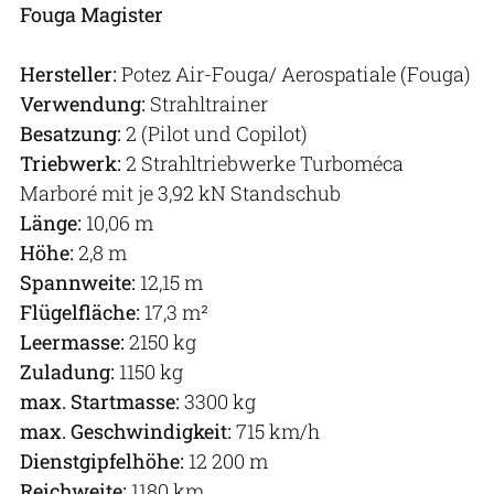
Fouga Magister
Hersteller:
Potez Air-Fouga/ Aerospatiale (Fouga)
Verwendung:
Strahltrainer
Besatzung:
2 (Pilot und Copilot)
Triebwerk:
2 Strahltriebwerke Turboméca
Marboré mit je 3,92 kN Standschub
Länge:
10,06 m
Höhe:
2,8 m
Spannweite:
12,15 m
Flügelfläche:
17,3 m²
Leermasse:
2150 kg
Zuladung:
1150 kg
max. Startmasse:
3300 kg
max. Geschwindigkeit:
715 km/h
Dienstgipfelhöhe:
12 200 m
Reichweite:
1180 km