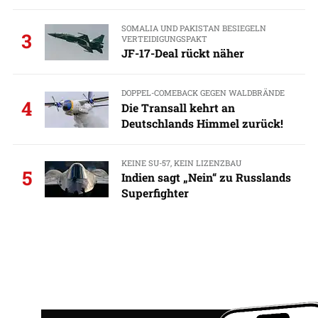
SOMALIA UND PAKISTAN BESIEGELN
3
VERTEIDIGUNGSPAKT
JF-17-Deal rückt näher
DOPPEL-COMEBACK GEGEN WALDBRÄNDE
4
Die Transall kehrt an
Deutschlands Himmel zurück!
KEINE SU-57, KEIN LIZENZBAU
5
Indien sagt „Nein“ zu Russlands
Superfighter