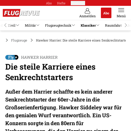
Abo
Hefte
Produkte
Abo
Anmelden
Menü
el
Zivil
Militär
Flugzeugtechnik
Klassiker
Raumfahrt
Jo
er
Flugzeuge
Hawker Harrier: Die steile Karriere eines Senkrechtstarters
HAWKER HARRIER
Die steile Karriere eines
Senkrechtstarters
Außer dem Harrier schaffte es kein anderer
Senkrechtstarter der 60er-Jahre in die
Großserienfertigung. Hawker Siddeley war für
den genialen Wurf verantwortlich. Ein US-
Konzern sorgte in den 80ern für
Verbesserungen, die den Harrier zu einem der