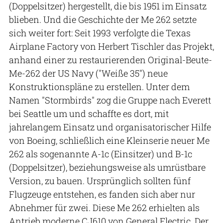
(Doppelsitzer) hergestellt, die bis 1951 im Einsatz
blieben. Und die Geschichte der Me 262 setzte
sich weiter fort: Seit 1993 verfolgte die Texas
Airplane Factory von Herbert Tischler das Projekt,
anhand einer zu restaurierenden Original-Beute-
Me-262 der US Navy ("Weiße 35") neue
Konstruktionspläne zu erstellen. Unter dem
Namen "Stormbirds" zog die Gruppe nach Everett
bei Seattle um und schaffte es dort, mit
jahrelangem Einsatz und organisatorischer Hilfe
von Boeing, schließlich eine Kleinserie neuer Me
262 als sogenannte A-1c (Einsitzer) und B-1c
(Doppelsitzer), beziehungsweise als umrüstbare
Version, zu bauen. Ursprünglich sollten fünf
Flugzeuge entstehen, es fanden sich aber nur
Abnehmer für zwei. Diese Me 262 erhielten als
Antrieb moderne CJ610 von General Electric. Der