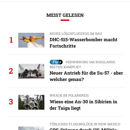
MEIST GELESEN
NEUES LÖSCHFLUGZEUG IM BAU
1
DHC-515-Wasserbomber macht
Fortschritte
VERWIRRUNG UM RUSSLANDS
BESTEN KAMPFJET
2
Neuer Antrieb für die Su-57 - aber
welcher genau?
WRACK IM POLARKREIS
3
Wieso eine An-30 in Sibirien in
der Taiga liegt
TÖDLICHES FLUGUNGLÜCK IN NEW MEXICO
GPS-Störung durch US-Militär