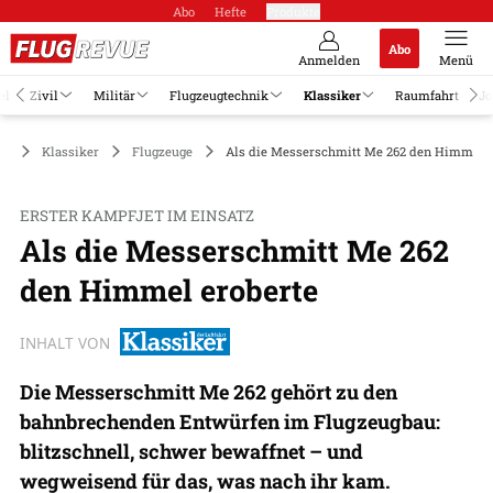
Abo
Hefte
Produkte
Abo
Anmelden
Menü
el
Zivil
Militär
Flugzeugtechnik
Klassiker
Raumfahrt
Jo
Klassiker
Flugzeuge
Als die Messerschmitt Me 262 den Himmel e
ERSTER KAMPFJET IM EINSATZ
Als die Messerschmitt Me 262
den Himmel eroberte
INHALT VON
Die Messerschmitt Me 262 gehört zu den
bahnbrechenden Entwürfen im Flugzeugbau:
blitzschnell, schwer bewaffnet – und
wegweisend für das, was nach ihr kam.