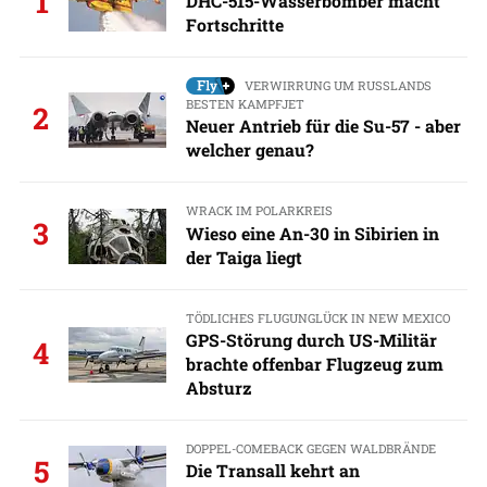
1
DHC-515-Wasserbomber macht
Fortschritte
VERWIRRUNG UM RUSSLANDS
BESTEN KAMPFJET
2
Neuer Antrieb für die Su-57 - aber
welcher genau?
WRACK IM POLARKREIS
3
Wieso eine An-30 in Sibirien in
der Taiga liegt
TÖDLICHES FLUGUNGLÜCK IN NEW MEXICO
GPS-Störung durch US-Militär
4
brachte offenbar Flugzeug zum
Absturz
DOPPEL-COMEBACK GEGEN WALDBRÄNDE
5
Die Transall kehrt an