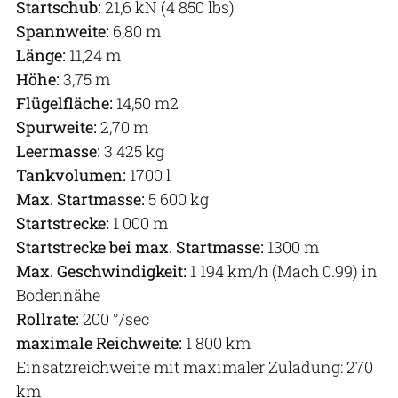
Startschub:
21,6 kN (4 850 lbs)
Spannweite:
6,80 m
Länge:
11,24 m
Höhe:
3,75 m
Flügelfläche:
14,50 m2
Spurweite:
2,70 m
Leermasse:
3 425 kg
Tankvolumen:
1700 l
Max. Startmasse:
5 600 kg
Startstrecke:
1 000 m
Startstrecke bei max. Startmasse:
1300 m
Max. Geschwindigkeit:
1 194 km/h (Mach 0.99) in
Bodennähe
Rollrate:
200 °/sec
maximale Reichweite:
1 800 km
Einsatzreichweite mit maximaler Zuladung: 270
km