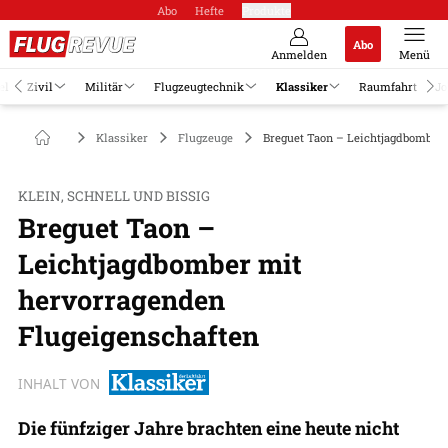
Abo
Hefte
Produkte
Abo
Anmelden
Menü
el
Zivil
Militär
Flugzeugtechnik
Klassiker
Raumfahrt
Jo
Klassiker
Flugzeuge
Breguet Taon – Leichtjagdbomber
KLEIN, SCHNELL UND BISSIG
Breguet Taon –
Leichtjagdbomber mit
hervorragenden
Flugeigenschaften
INHALT VON
Die fünfziger Jahre brachten eine heute nicht