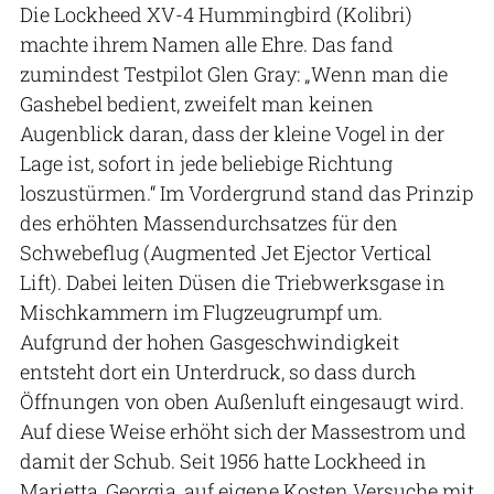
Die Lockheed XV-4 Hummingbird (Kolibri)
machte ihrem Namen alle Ehre. Das fand
zumindest Testpilot Glen Gray: „Wenn man die
Gashebel bedient, zweifelt man keinen
Augenblick daran, dass der kleine Vogel in der
Lage ist, sofort in jede beliebige Richtung
loszustürmen.“ Im Vordergrund stand das Prinzip
des erhöhten Massendurchsatzes für den
Schwebeflug (Augmented Jet Ejector Vertical
Lift). Dabei leiten Düsen die Triebwerksgase in
Mischkammern im Flugzeugrumpf um.
Aufgrund der hohen Gasgeschwindigkeit
entsteht dort ein Unterdruck, so dass durch
Öffnungen von oben Außenluft eingesaugt wird.
Auf diese Weise erhöht sich der Massestrom und
damit der Schub. Seit 1956 hatte Lockheed in
Marietta, Georgia, auf eigene Kosten Versuche mit