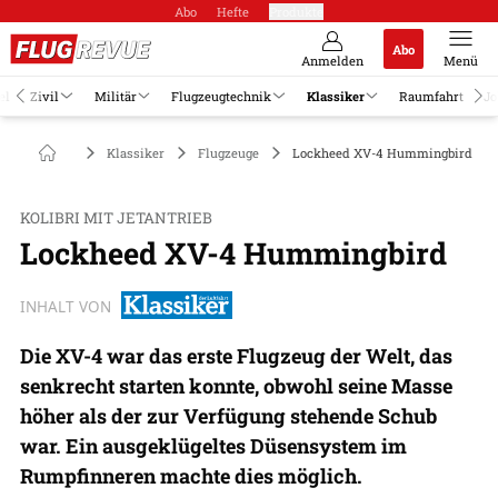
Abo
Hefte
Produkte
Abo
Anmelden
Menü
el
Zivil
Militär
Flugzeugtechnik
Klassiker
Raumfahrt
Jo
Klassiker
Flugzeuge
Lockheed XV-4 Hummingbird
KOLIBRI MIT JETANTRIEB
Lockheed XV-4 Hummingbird
INHALT VON
Die XV-4 war das erste Flugzeug der Welt, das
senkrecht starten konnte, obwohl seine Masse
höher als der zur Verfügung stehende Schub
war. Ein ausgeklügeltes Düsensystem im
Rumpfinneren machte dies möglich.