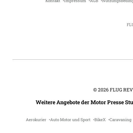
Kontakt
Impressum
AGB
Nutzungsbedin
FL
©
2026
FLUG REVUE
Weitere Angebote der Motor Presse St
Aerokurier
Auto Motor und Sport
BikeX
Caravaning