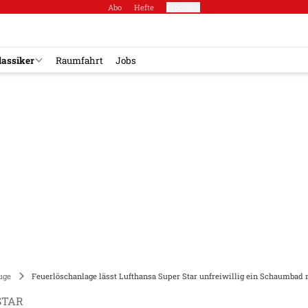
Abo
Hefte
Produkte
lassiker
Raumfahrt
Jobs
uge
Feuerlöschanlage lässt Lufthansa Super Star unfreiwillig ein Schaumbad
STAR