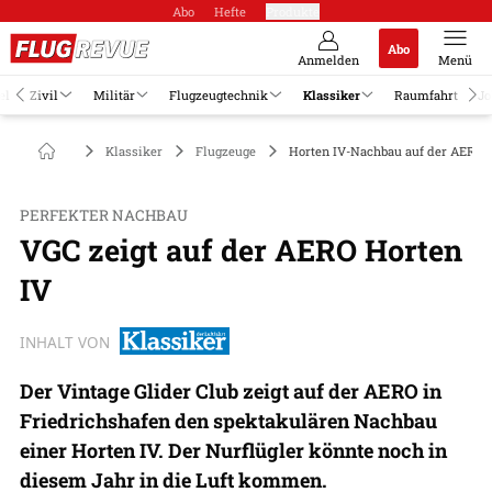
Abo
Hefte
Produkte
Abo
Anmelden
Menü
el
Zivil
Militär
Flugzeugtechnik
Klassiker
Raumfahrt
Jo
Klassiker
Flugzeuge
Horten IV-Nachbau auf der AERO 
PERFEKTER NACHBAU
VGC zeigt auf der AERO Horten
IV
INHALT VON
Der Vintage Glider Club zeigt auf der AERO in
Friedrichshafen den spektakulären Nachbau
einer Horten IV. Der Nurflügler könnte noch in
diesem Jahr in die Luft kommen.