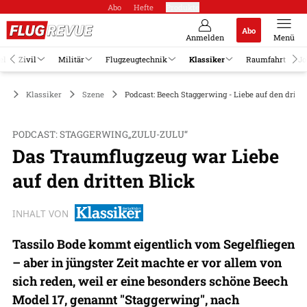
Abo
Hefte
Produkte
Abo
Anmelden
Menü
el
Zivil
Militär
Flugzeugtechnik
Klassiker
Raumfahrt
Jo
Klassiker
Szene
Podcast: Beech Staggerwing - Liebe auf den dritte
PODCAST: STAGGERWING„ZULU-ZULU“
Das Traumflugzeug war Liebe
auf den dritten Blick
INHALT VON
Tassilo Bode kommt eigentlich vom Segelfliegen
– aber in jüngster Zeit machte er vor allem von
sich reden, weil er eine besonders schöne Beech
Model 17, genannt "Staggerwing", nach