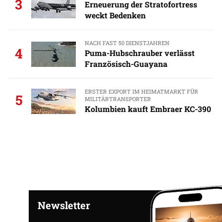
3
Erneuerung der Stratofortress
weckt Bedenken
NACH FAST 50 DIENSTJAHREN
4
Puma-Hubschrauber verlässt
Französisch-Guayana
ERSTER EXPORT IM HEIMATMARKT FÜR
5
MILITÄRTRANSPORTER
Kolumbien kauft Embraer KC-390
Newsletter