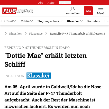
Abo
Hefte
Produkte
Abo
Anmelden
Menü
el
Zivil
Militär
Flugzeugtechnik
Klassiker
Raumfahrt
Jo
Klassiker
Flugzeuge
Republic P-47 Thunderbolt erhält letzten Schl
REPUBLIC P-47 THUNDERBOLT IN IDAHO
"Dottie Mae" erhält letzten
Schliff
INHALT VON
Am 05. April wurde in Caldwell/Idaho die Nose-
Art auf die Seite der P-47 Thunderbolt
aufgebracht. Auch der Rest der Maschine ist
inzwischen lackiert. Es werden nun noch