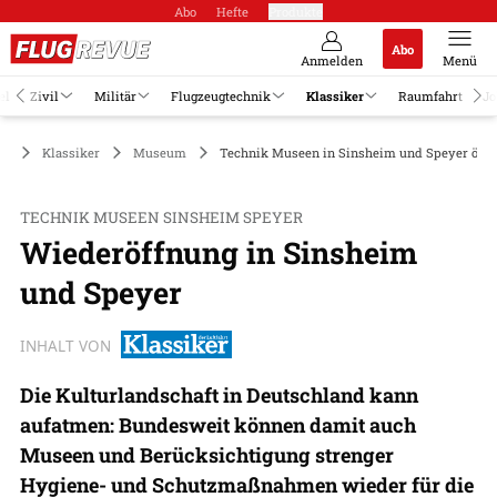
Abo
Hefte
Produkte
Abo
Anmelden
Menü
el
Zivil
Militär
Flugzeugtechnik
Klassiker
Raumfahrt
Jo
Klassiker
Museum
Technik Museen in Sinsheim und Speyer öffn
TECHNIK MUSEEN SINSHEIM SPEYER
Wiederöffnung in Sinsheim
und Speyer
INHALT VON
Die Kulturlandschaft in Deutschland kann
aufatmen: Bundesweit können damit auch
Museen und Berücksichtigung strenger
Hygiene- und Schutzmaßnahmen wieder für die