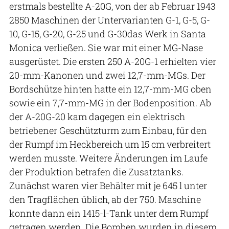
erstmals bestellte A-20G, von der ab Februar 1943
2850 Maschinen der Untervarianten G-1, G-5, G-
10, G-15, G-20, G-25 und G-30das Werk in Santa
Monica verließen. Sie war mit einer MG-Nase
ausgerüstet. Die ersten 250 A-20G-1 erhielten vier
20-mm-Kanonen und zwei 12,7-mm-MGs. Der
Bordschütze hinten hatte ein 12,7-mm-MG oben
sowie ein 7,7-mm-MG in der Bodenposition. Ab
der A-20G-20 kam dagegen ein elektrisch
betriebener Geschützturm zum Einbau, für den
der Rumpf im Heckbereich um 15 cm verbreitert
werden musste. Weitere Änderungen im Laufe
der Produktion betrafen die Zusatztanks.
Zunächst waren vier Behälter mit je 645 l unter
den Tragflächen üblich, ab der 750. Maschine
konnte dann ein 1415-l-Tank unter dem Rumpf
getragen werden. Die Bomben wurden in diesem