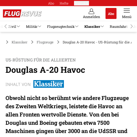
Abo
Hefte
Produkte
Abo
Anmelden
Menü
el
Zivil
Militär
Flugzeugtechnik
Klassiker
Raumfahrt
Jo
Klassiker
Flugzeuge
Douglas A-20 Havoc - US-Rüstung für die Alli
US-RÜSTUNG FÜR DIE ALLIIERTEN
Douglas A-20 Havoc
INHALT VON
Obwohl nicht so berühmt wie andere Flugzeuge
des Zweiten Weltkriegs, leistete die Havoc an
allen Fronten wertvolle Dienste. Von den bei
Douglas und Boeing gebauten etwa 7500
Maschinen gingen über 3000 an die UdSSR und