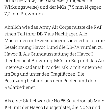
britische Maße), der Gashebel (umgekehrte
Wirkungsweise) und der MGs (7,5 mm N gegen
7,7 mm Browning).
Ähnlich wie das Army Air Corps nutzte die RAF
einen Teil ihrer DB-7 als Nachtjäger. Alle
Maschinen mit zweistufigem Lader erhielten die
Bezeichnung Havoc I, und die DB-7A wurden zu
Havoc II. Als Grundausstattung der Havoc I
dienten acht Browning-MGs im Bug und das Air-
Intercept-Radar Mk IV oder Mk V mit Antennen
im Bug und unter den Tragflächen. Die
Besatzung bestand aus dem Piloten und dem
Radarbediener.
Als erste Staffel war die No 85 Squadron ab März
1941 mit der Havoc I ausgerüstet, die No 25 und