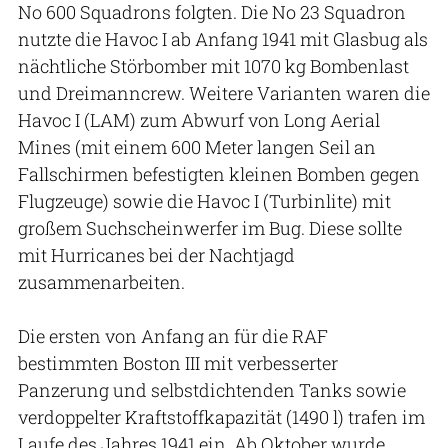
No 600 Squadrons folgten. Die No 23 Squadron
nutzte die Havoc I ab Anfang 1941 mit Glasbug als
nächtliche Störbomber mit 1070 kg Bombenlast
und Dreimanncrew. Weitere Varianten waren die
Havoc I (LAM) zum Abwurf von Long Aerial
Mines (mit einem 600 Meter langen Seil an
Fallschirmen befestigten kleinen Bomben gegen
Flugzeuge) sowie die Havoc I (Turbinlite) mit
großem Suchscheinwerfer im Bug. Diese sollte
mit Hurricanes bei der Nachtjagd
zusammenarbeiten.
Die ersten von Anfang an für die RAF
bestimmten Boston III mit verbesserter
Panzerung und selbstdichtenden Tanks sowie
verdoppelter Kraftstoffkapazität (1490 l) trafen im
Laufe des Jahres 1941 ein. Ab Oktober wurde