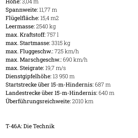
Höhe:
3,04 m
Spannweite:
11,77 m
Flügelfläche:
15,4 m2
Leermasse:
2540 kg
max. Kraftstoff:
757 l
max. Startmasse:
3315 kg
max. Fluggeschw.:
725 km/h
max. Marschgeschw.:
690 km/h
max. Steigrate:
19,7 m/s
Dienstgipfelhöhe:
13 950 m
Startstrecke über 15-m-Hindernis:
687 m
Landestrecke über 15-m-Hindernis:
640 m
Überführungsreichweite:
2010 km
T-46A: Die Technik