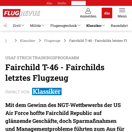
Abo
Hefte
Produkte
Abo
Anmelden
Menü
tikel
Zivil
Militär
Flugzeugtechnik
Klassiker
Raumfahrt
Klassiker
Flugzeuge
Fairchild T-46 - Fairchilds letztes Flug
USAF STRICH TRAININGSPROGRAMM
Fairchild T-46 - Fairchilds
letztes Flugzeug
INHALT VON
Mit dem Gewinn des NGT-Wettbewerbs der US
Air Force hoffte Fairchild Republic auf
glänzende Geschäfte, doch Sparmaßnahmen
und Managementprobleme führten zum Aus für