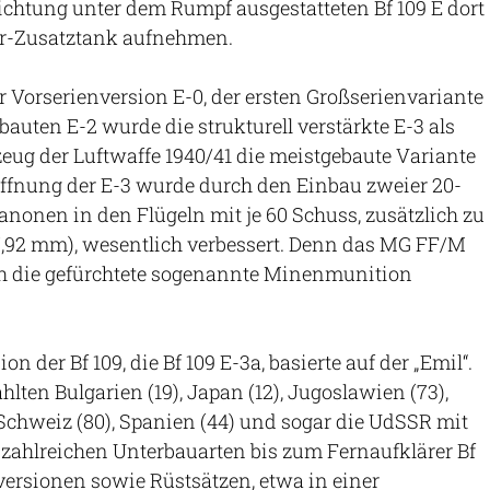
htung unter dem Rumpf ausgestatteten Bf 109 E dort
er-Zusatztank aufnehmen.
r Vorserienversion E-0, der ersten Großserienvariante
bauten E-2 wurde die strukturell verstärkte E-3 als
ug der Luftwaffe 1940/41 die meistgebaute Variante
affnung der E-3 wurde durch den Einbau zweier 20-
onen in den Flügeln mit je 60 Schuss, zusätzlich zu
7,92 mm), wesentlich verbessert. Denn das MG FF/M
ch die gefürchtete sogenannte Minenmunition
n der Bf 109, die Bf 109 E-3a, basierte auf der „Emil“.
lten Bulgarien (19), Japan (12), Jugoslawien (73),
Schweiz (80), Spanien (44) und sogar die UdSSR mit
 zahlreichen Unterbauarten bis zum Fernaufklärer Bf
ersionen sowie Rüstsätzen, etwa in einer