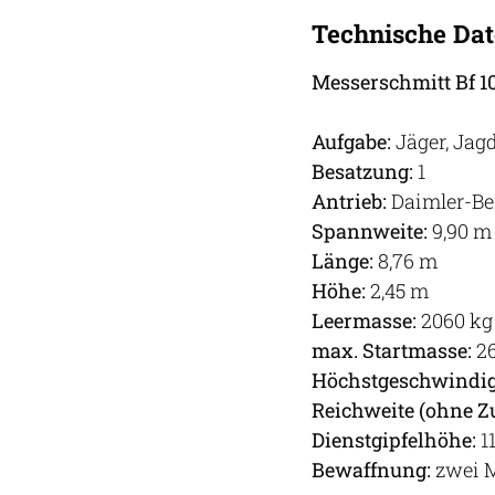
Technische Da
Messerschmitt Bf 1
Aufgabe:
Jäger, Jag
Besatzung:
1
Antrieb:
Daimler-Ben
Spannweite:
9,90 m
Länge:
8,76 m
Höhe:
2,45 m
Leermasse:
2060 kg
max. Startmasse:
26
Höchstgeschwindig
Reichweite (ohne Z
Dienstgipfelhöhe:
1
Bewaffnung:
zwei 