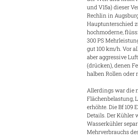
und V15a) dieser Ve
Rechlin in Augsbur
Hauptunterschied z
hochmoderne, flüss
300 PS Mehrleistun
gut 100 km/h. Vor a
aber aggressive Lu
(drücken), denen F
halben Rollen oder 
Allerdings war die
Flächenbelastung, 
erhöhte. Die Bf 109
Details. Der Kühler
Wasserkühler separ
Mehrverbrauchs des