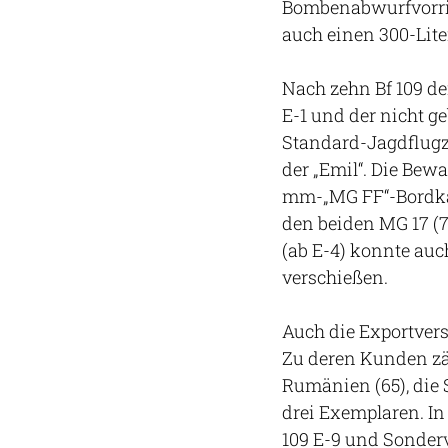
Bombenabwurfvorric
auch einen 300-Lit
Nach zehn Bf 109 de
E-1 und der nicht ge
Standard-Jagdflugze
der „Emil“. Die Bew
mm-„MG FF“-Bordkan
den beiden MG 17 (
(ab E-4) konnte au
verschießen.
Auch die Exportversio
Zu deren Kunden zäh
Rumänien (65), die 
drei Exemplaren. In
109 E-9 und Sonderv