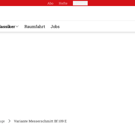
Abo
Hefte
Produkte
lassiker
Raumfahrt
Jobs
uge
Variante Messerschmitt Bf 109 E