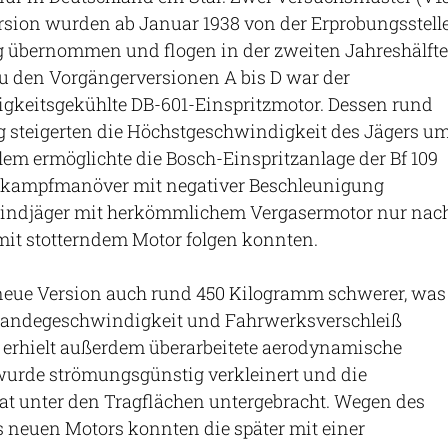
rsion wurden ab Januar 1938 von der Erprobungsstell
g übernommen und flogen in der zweiten Jahreshälfte
u den Vorgängerversionen A bis D war der
igkeitsgekühlte DB-601-Einspritzmotor. Dessen rund
g steigerten die Höchstgeschwindigkeit des Jägers u
llem ermöglichte die Bosch-Einspritzanlage der Bf 109
ftkampfmanöver mit negativer Beschleunigung
eindjäger mit herkömmlichem Vergasermotor nur nac
mit stotterndem Motor folgen konnten.
 neue Version auch rund 450 Kilogramm schwerer, was
Landegeschwindigkeit und Fahrwerksverschleiß
 E erhielt außerdem überarbeitete aerodynamische
 wurde strömungsgünstig verkleinert und die
at unter den Tragflächen untergebracht. Wegen des
 neuen Motors konnten die später mit einer