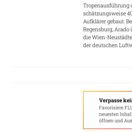
Tropenausführung o
schätzungsweise 400
Aufklärer gebaut. B
Regensburg, Arado i
die Wien-Neustädter
der deutschen Luftwa
Verpasse ke
Favorisiere FL
neuesten Inha
öffnen und Aus