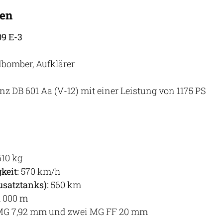
ten
09 E-3
dbomber, Aufklärer
z DB 601 Aa (V-12) mit einer Leistung von 1175 PS
10 kg
keit:
570 km/h
usatztanks):
560 km
1 000 m
MG 7,92 mm und zwei MG FF 20 mm