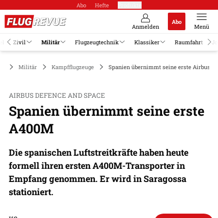
Abo
Hefte
Produkte
Abo
Anmelden
Menü
el
Zivil
Militär
Flugzeugtechnik
Klassiker
Raumfahrt
Jo
Militär
Kampfflugzeuge
Spanien übernimmt seine erste Airbus 
AIRBUS DEFENCE AND SPACE
Spanien übernimmt seine erste
A400M
Die spanischen Luftstreitkräfte haben heute
formell ihren ersten A400M-Transporter in
Empfang genommen. Er wird in Saragossa
stationiert.