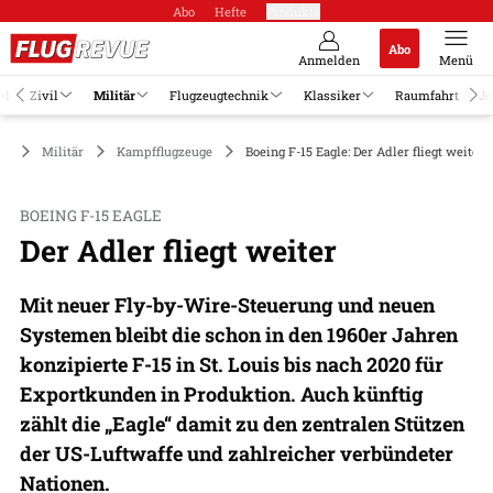
Abo
Hefte
Produkte
Abo
Anmelden
Menü
el
Zivil
Militär
Flugzeugtechnik
Klassiker
Raumfahrt
Jo
Militär
Kampfflugzeuge
Boeing F-15 Eagle: Der Adler fliegt weiter
BOEING F-15 EAGLE
Der Adler fliegt weiter
Mit neuer Fly-by-Wire-Steuerung und neuen
Systemen bleibt die schon in den 1960er Jahren
konzipierte F-15 in St. Louis bis nach 2020 für
Exportkunden in Produktion. Auch künftig
zählt die „Eagle“ damit zu den zentralen Stützen
der US-Luftwaffe und zahlreicher verbündeter
Nationen.