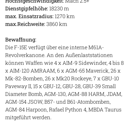
Höchstgeschwindigkeit:
Mach 2.5+
Dienstgipfelhöhe:
18230 m
max. Einsatzradius:
1270 km
max.Reichweite:
3860 km
Bewaffnung:
Die F-15E verfügt über eine interne M61A-
Revolverkanone. An den Außenlaststationen
können Waffen wie 4 x AIM-9 Sidewinder, 4 bis 8
x AIM-120 AMRAAM, 6 x AGM-65 Maverick, 26 x
Mk-82-Bomben, 26 x Mk20 Rockeye, 7 x GBU-10
Paveway II, 15 x GBU-12, GBU-28, GBU-39 Small
Diameter Bomb, AGM-130, AGM-88 HARM, JDAM,
AGM-154 JSOW, B57- und B61-Atombomben,
AGM-84 Harpoon, Rafael Python 4, MBDA Taurus
mitgeführt werden.