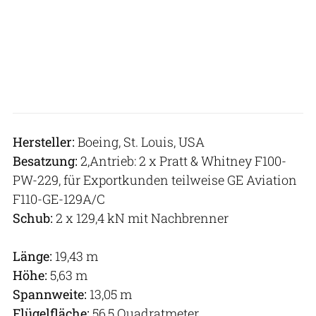
Hersteller:
Boeing, St. Louis, USA
Besatzung:
2,Antrieb: 2 x Pratt & Whitney F100-
PW-229, für Exportkunden teilweise GE Aviation
F110-GE-129A/C
Schub:
2 x 129,4 kN mit Nachbrenner
Länge:
19,43 m
Höhe:
5,63 m
Spannweite:
13,05 m
Flügelfläche:
56,5 Quadratmeter