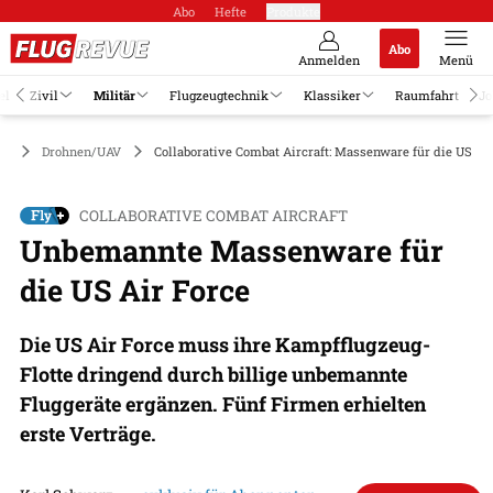
Abo
Hefte
Produkte
Abo
Anmelden
Menü
el
Zivil
Militär
Flugzeugtechnik
Klassiker
Raumfahrt
Jo
är
Drohnen/UAV
Collaborative Combat Aircraft: Massenware für die US Ai
COLLABORATIVE COMBAT AIRCRAFT
Unbemannte Massenware für
die US Air Force
Die US Air Force muss ihre Kampfflugzeug-
Flotte dringend durch billige unbemannte
Fluggeräte ergänzen. Fünf Firmen erhielten
erste Verträge.