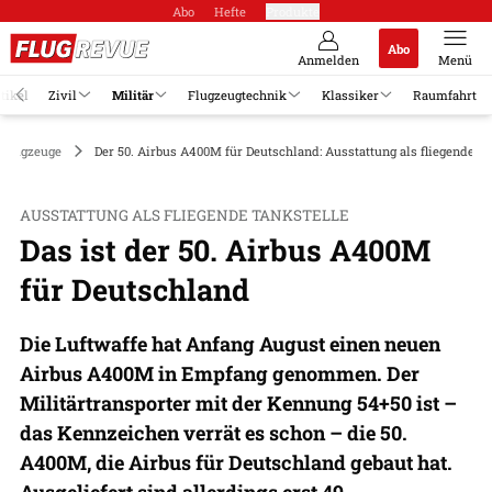
Abo
Hefte
Produkte
Abo
Anmelden
Menü
tikel
Zivil
Militär
Flugzeugtechnik
Klassiker
Raumfahrt
fflugzeuge
Der 50. Airbus A400M für Deutschland: Ausstattung als fliegende T
AUSSTATTUNG ALS FLIEGENDE TANKSTELLE
Das ist der 50. Airbus A400M
für Deutschland
Die Luftwaffe hat Anfang August einen neuen
Airbus A400M in Empfang genommen. Der
Militärtransporter mit der Kennung 54+50 ist –
das Kennzeichen verrät es schon – die 50.
A400M, die Airbus für Deutschland gebaut hat.
Ausgeliefert sind allerdings erst 49.