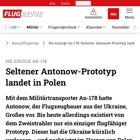
Abo
Hefte
Produkte
Abo
Anmelden
Menü
el
Zivil
Militär
Flugzeugtechnik
Klassiker
Raumfahrt
Jo
är
Kampfflugzeuge
Die einzige An-178: Seltener Antonow-Prototyp landet 
DIE EINZIGE AN-178
Seltener Antonow-Prototyp
landet in Polen
Mit dem Militärtransporter An-178 hatte
Antonow, der Flugzeugbauer aus der Ukraine,
Großes vor. Bis heute allerdings existiert von
dem Zweistrahler nur ein einziger flugfähiger
Prototyp. Dieser hat die Ukraine kürzlich
verlassen – und parkt jetzt im Herzen von Polen.