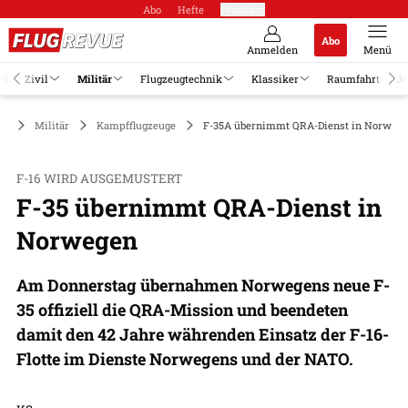
Abo
Hefte
Produkte
Abo
Anmelden
Menü
el
Zivil
Militär
Flugzeugtechnik
Klassiker
Raumfahrt
Jo
Militär
Kampfflugzeuge
F-35A übernimmt QRA-Dienst in Norweg
F-16 WIRD AUSGEMUSTERT
F-35 übernimmt QRA-Dienst in
Norwegen
Am Donnerstag übernahmen Norwegens neue F-
35 offiziell die QRA-Mission und beendeten
damit den 42 Jahre währenden Einsatz der F-16-
Flotte im Dienste Norwegens und der NATO.