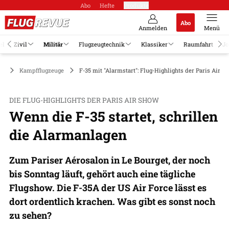
Abo
Hefte
Produkte
Abo
Anmelden
Menü
el
Zivil
Militär
Flugzeugtechnik
Klassiker
Raumfahrt
Jo
är
Kampfflugzeuge
F-35 mit "Alarmstart": Flug-Highlights der Paris Air S
DIE FLUG-HIGHLIGHTS DER PARIS AIR SHOW
Wenn die F-35 startet, schrillen
die Alarmanlagen
Zum Pariser Aérosalon in Le Bourget, der noch
bis Sonntag läuft, gehört auch eine tägliche
Flugshow. Die F-35A der US Air Force lässt es
dort ordentlich krachen. Was gibt es sonst noch
zu sehen?