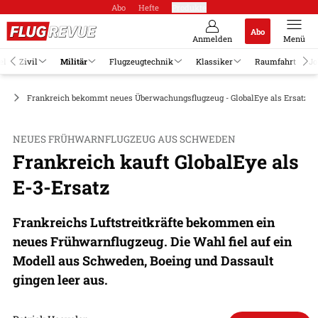
Abo
Hefte
Produkte
Abo
Anmelden
Menü
el
Zivil
Militär
Flugzeugtechnik
Klassiker
Raumfahrt
Jo
ge
Frankreich bekommt neues Überwachungsflugzeug - GlobalEye als Ersatz d
NEUES FRÜHWARNFLUGZEUG AUS SCHWEDEN
Frankreich kauft GlobalEye als
E-3-Ersatz
Frankreichs Luftstreitkräfte bekommen ein
neues Frühwarnflugzeug. Die Wahl fiel auf ein
Modell aus Schweden, Boeing und Dassault
gingen leer aus.