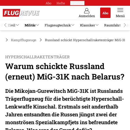
Abo
Hefte
Produkte
Abo
Anmelden
Menü
el
Zivil
Militär
Flugzeugtechnik
Klassiker
Raumfahrt
Jo
är
Kampfflugzeuge
Russland schickt Hyperschallraketenträger MiG-31K 
HYPERSCHALLRAKETENTRÄGER
Warum schickte Russland
(erneut) MiG-31K nach Belarus?
Die Mikojan-Gurewitsch MiG-31K ist Russlands
Trägerflugzeug für die berüchtigte Hyperschall-
Lenkwaffe Kinschal. Erstmals seit anderthalb
Jahren entsandten die Russen jüngst zwei der
monströsen Spezialkampfjets ins befreundete
Belarus. Was war der Grund dafür?