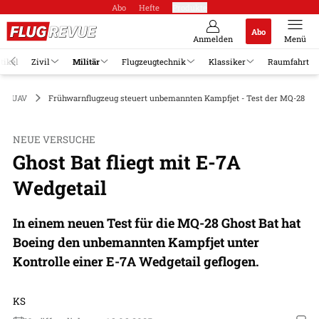
Abo
Hefte
Produkte
Abo
Anmelden
Menü
tikel
Zivil
Militär
Flugzeugtechnik
Klassiker
Raumfahrt
en/UAV
Frühwarnflugzeug steuert unbemannten Kampfjet - Test der MQ-28 Gho
NEUE VERSUCHE
Ghost Bat fliegt mit E-7A
Wedgetail
In einem neuen Test für die MQ-28 Ghost Bat hat
Boeing den unbemannten Kampfjet unter
Kontrolle einer E-7A Wedgetail geflogen.
KS