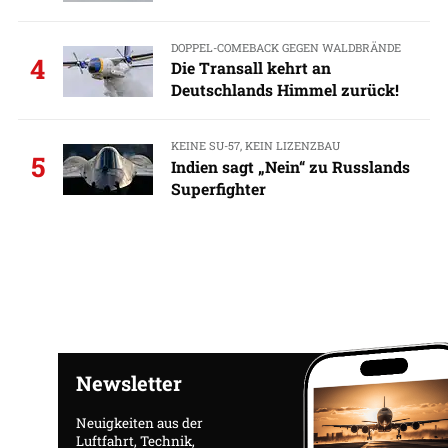
DOPPEL-COMEBACK GEGEN WALDBRÄNDE
4
Die Transall kehrt an
Deutschlands Himmel zurück!
KEINE SU-57, KEIN LIZENZBAU
5
Indien sagt „Nein“ zu Russlands
Superfighter
Newsletter
Neuigkeiten aus der
Luftfahrt, Technik,