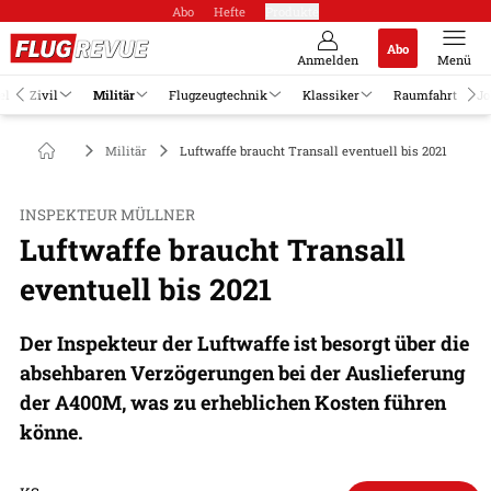
Abo
Hefte
Produkte
Abo
Anmelden
Menü
el
Zivil
Militär
Flugzeugtechnik
Klassiker
Raumfahrt
Jo
Militär
Luftwaffe braucht Transall eventuell bis 2021
INSPEKTEUR MÜLLNER
Luftwaffe braucht Transall
eventuell bis 2021
Der Inspekteur der Luftwaffe ist besorgt über die
absehbaren Verzögerungen bei der Auslieferung
der A400M, was zu erheblichen Kosten führen
könne.