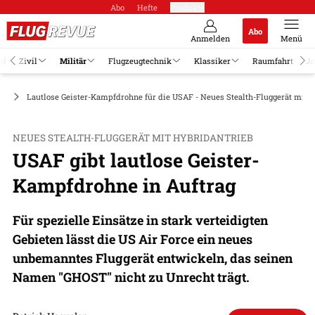
Abo
Hefte
Produkte
Abo
Anmelden
Menü
el
Zivil
Militär
Flugzeugtechnik
Klassiker
Raumfahrt
Jo
AV
Lautlose Geister-Kampfdrohne für die USAF - Neues Stealth-Fluggerät mit 
NEUES STEALTH-FLUGGERÄT MIT HYBRIDANTRIEB
USAF gibt lautlose Geister-
Kampfdrohne in Auftrag
Für spezielle Einsätze in stark verteidigten
Gebieten lässt die US Air Force ein neues
unbemanntes Fluggerät entwickeln, das seinen
Namen "GHOST" nicht zu Unrecht trägt.