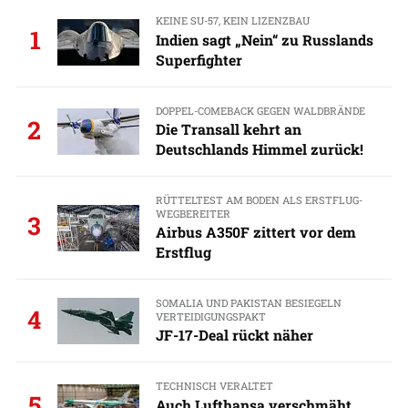
KEINE SU-57, KEIN LIZENZBAU
1
Indien sagt „Nein“ zu Russlands
Superfighter
DOPPEL-COMEBACK GEGEN WALDBRÄNDE
2
Die Transall kehrt an
Deutschlands Himmel zurück!
RÜTTELTEST AM BODEN ALS ERSTFLUG-
WEGBEREITER
3
Airbus A350F zittert vor dem
Erstflug
SOMALIA UND PAKISTAN BESIEGELN
4
VERTEIDIGUNGSPAKT
JF-17-Deal rückt näher
TECHNISCH VERALTET
5
Auch Lufthansa verschmäht