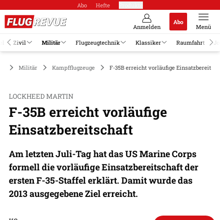
Abo
Hefte
Produkte
Abo
Anmelden
Menü
el
Zivil
Militär
Flugzeugtechnik
Klassiker
Raumfahrt
Jo
Militär
Kampfflugzeuge
F-35B erreicht vorläufige Einsatzbereitsch
LOCKHEED MARTIN
F-35B erreicht vorläufige
Einsatzbereitschaft
Am letzten Juli-Tag hat das US Marine Corps
formell die vorläufige Einsatzbereitschaft der
ersten F-35-Staffel erklärt. Damit wurde das
2013 ausgegebene Ziel erreicht.