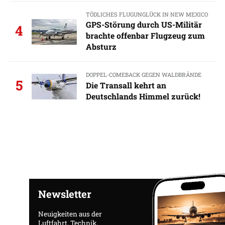
TÖDLICHES FLUGUNGLÜCK IN NEW MEXICO
GPS-Störung durch US-Militär
4
brachte offenbar Flugzeug zum
Absturz
DOPPEL-COMEBACK GEGEN WALDBRÄNDE
5
Die Transall kehrt an
Deutschlands Himmel zurück!
Newsletter
Neuigkeiten aus der
Luftfahrt, Technik,