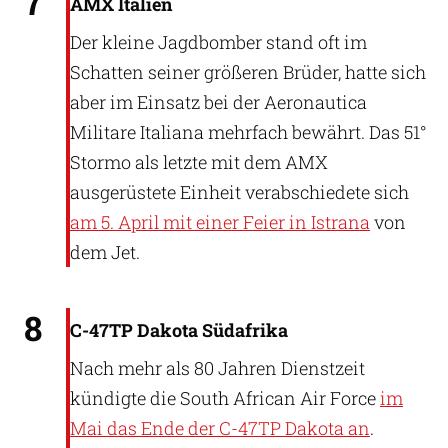
7
AMX Italien
Der kleine Jagdbomber stand oft im
Schatten seiner größeren Brüder, hatte sich
aber im Einsatz bei der Aeronautica
Militare Italiana mehrfach bewährt. Das 51°
Stormo als letzte mit dem AMX
ausgerüstete Einheit verabschiedete sich
am 5. April mit einer Feier in Istrana
von
dem Jet.
JMK (CC BY-SA 3.0)
8
C-47TP Dakota Südafrika
Nach mehr als 80 Jahren Dienstzeit
kündigte die South African Air Force
im
Mai das Ende der C-47TP Dakota an
.