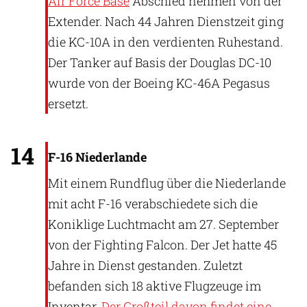
Air Force Base
Abschied nehmen von der
Extender. Nach 44 Jahren Dienstzeit ging
die KC-10A in den verdienten Ruhestand.
Der Tanker auf Basis der Douglas DC-10
wurde von der Boeing KC-46A Pegasus
ersetzt.
Koninklije Luchtmacht
14
F-16 Niederlande
Mit einem Rundflug über die Niederlande
mit acht F-16 verabschiedete sich die
Koniklige Luchtmacht am 27. September
von der Fighting Falcon. Der Jet hatte 45
Jahre in Dienst gestanden. Zuletzt
befanden sich 18 aktive Flugzeuge im
Inventar.
Der Großteil davon findet eine