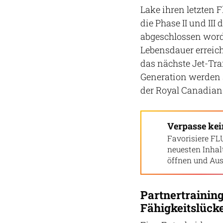
Lake ihren letzten
die Phase II und II
abgeschlossen word
Lebensdauer erreich
das nächste Jet-Tra
Generation werden s
der Royal Canadian 
Verpasse ke
Favorisiere FL
neuesten Inha
öffnen und Aus
Partnertrainin
Fähigkeitslück