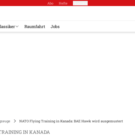
Abo
Hefte
Produkte
lassiker
Raumfahrt
Jobs
gzeuge
NATO Flying Training in Kanada: BAE Hawk wird ausgemustert
TRAINING IN KANADA