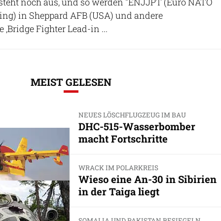
steht noch aus, und so werden "ENJJPT (Euro NATO
ining) in Sheppard AFB (USA) und andere
 ‚Bridge Fighter Lead-in ...
MEIST GELESEN
NEUES LÖSCHFLUGZEUG IM BAU
DHC-515-Wasserbomber
macht Fortschritte
WRACK IM POLARKREIS
Wieso eine An-30 in Sibirien
in der Taiga liegt
SOMALIA UND PAKISTAN BESIEGELN