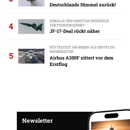
Deutschlands Himmel zurück!
SOMALIA UND PAKISTAN BESIEGELN
4
VERTEIDIGUNGSPAKT
JF-17-Deal rückt näher
RÜTTELTEST AM BODEN ALS ERSTFLUG-
WEGBEREITER
5
Airbus A350F zittert vor dem
Erstflug
Newsletter