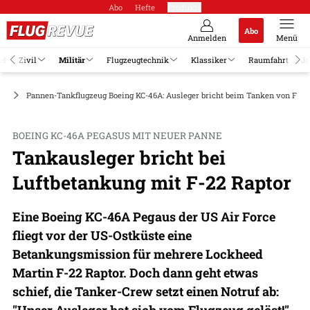
Abo
Hefte
Produkte
Abo
Anmelden
Menü
el
Zivil
Militär
Flugzeugtechnik
Klassiker
Raumfahrt
Jo
ge
Pannen-Tankflugzeug Boeing KC-46A: Ausleger bricht beim Tanken von F-22
BOEING KC-46A PEGASUS MIT NEUER PANNE
Tankausleger bricht bei
Luftbetankung mit F-22 Raptor
Eine Boeing KC-46A Pegaus der US Air Force
fliegt vor der US-Ostküste eine
Betankungsmission für mehrere Lockheed
Martin F-22 Raptor. Doch dann geht etwas
schief, die Tanker-Crew setzt einen Notruf ab:
"Unser Ausleger hat sich vom Flugzeug gelöst!"