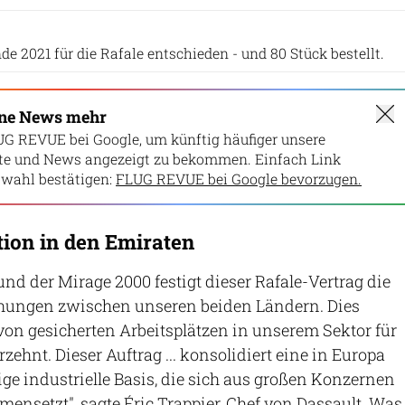
Dassault
e 2021 für die Rafale entschieden - und 80 Stück bestellt.
ine News mehr
UG REVUE bei Google, um künftig häufiger unsere
lte und News angezeigt zu bekommen. Einfach Link
wahl bestätigen:
FLUG REVUE bei Google bevorzugen.
ion in den Emiraten
und der Mirage 2000 festigt dieser Rafale-Vertrag die
ehungen zwischen unseren beiden Ländern. Dies
on gesicherten Arbeitsplätzen in unserem Sektor für
hnt. Dieser Auftrag ... konsolidiert eine in Europa
ige industrielle Basis, die sich aus großen Konzernen
setzt", sagte Éric Trappier, Chef von Dassault. Was