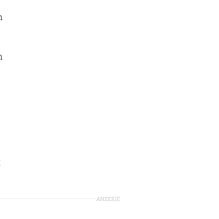
n
m
t
ANZEIGE