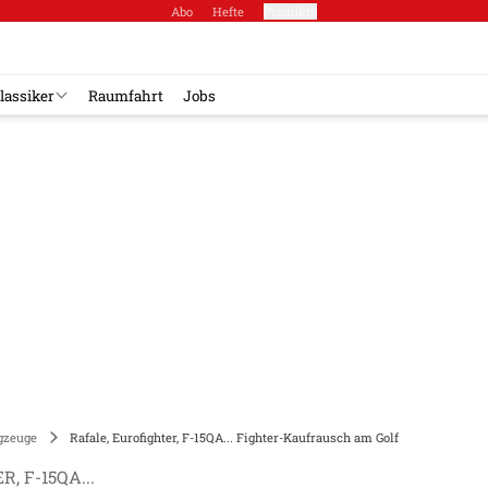
Abo
Hefte
Produkte
lassiker
Raumfahrt
Jobs
gzeuge
Rafale, Eurofighter, F-15QA... Fighter-Kaufrausch am Golf
, F-15QA...