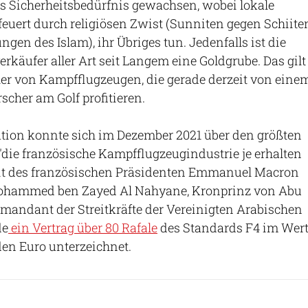
s Sicherheitsbedürfnis gewachsen, wobei lokale
efeuert durch religiösen Zwist (Sunniten gegen Schiite
gen des Islam), ihr Übriges tun. Jedenfalls ist die
rkäufer aller Art seit Langem eine Goldgrube. Das gilt
ller von Kampfflugzeugen, die gerade derzeit von eine
scher am Golf profitieren.
ation konnte sich im Dezember 2021 über den größten
 "die französische Kampfflugzeugindustrie je erhalten
it des französischen Präsidenten Emmanuel Macron
ohammed ben Zayed Al Nahyane, Kronprinz von Abu
andant der Streitkräfte der Vereinigten Arabischen
de
ein Vertrag über 80 Rafale
des Standards F4 im Wer
den Euro unterzeichnet.