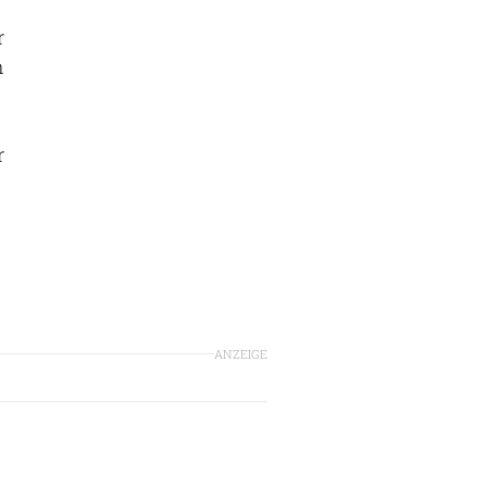
r
n
r
ANZEIGE