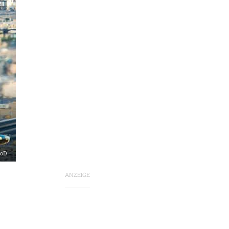
MoD
ANZEIGE