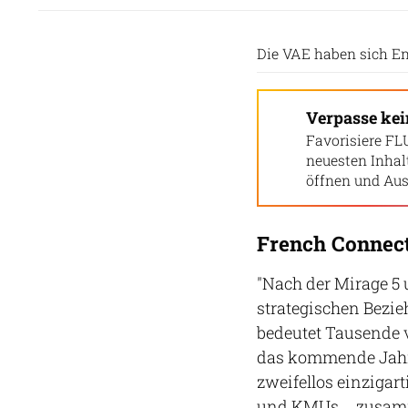
Die VAE haben sich End
Verpasse ke
Favorisiere FL
neuesten Inha
öffnen und Aus
French Connect
"Nach der Mirage 5 
strategischen Bezi
bedeutet Tausende v
das kommende Jahrze
zweifellos einzigart
und KMUs … zusammen