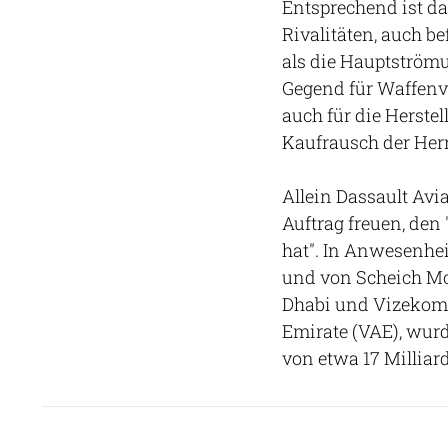
Entsprechend ist da
Rivalitäten, auch b
als die Hauptströmun
Gegend für Waffenve
auch für die Herste
Kaufrausch der Herr
Allein Dassault Avi
Auftrag freuen, den
hat". In Anwesenhe
und von Scheich M
Dhabi und Vizekomm
Emirate (VAE), wur
von etwa 17 Milliar