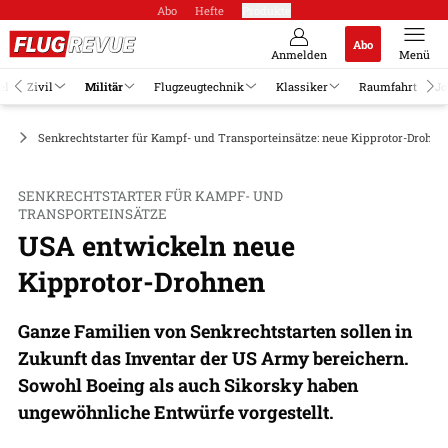
Abo
Hefte
Produkte
Abo
Anmelden
Menü
el
Zivil
Militär
Flugzeugtechnik
Klassiker
Raumfahrt
Jo
AV
Senkrechtstarter für Kampf- und Transporteinsätze: neue Kipprotor-Drohne
SENKRECHTSTARTER FÜR KAMPF- UND
TRANSPORTEINSÄTZE
USA entwickeln neue
Kipprotor-Drohnen
Ganze Familien von Senkrechtstarten sollen in
Zukunft das Inventar der US Army bereichern.
Sowohl Boeing als auch Sikorsky haben
ungewöhnliche Entwürfe vorgestellt.