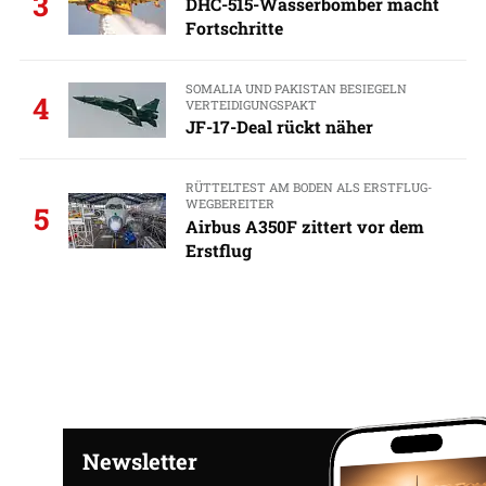
3
DHC-515-Wasserbomber macht
Fortschritte
SOMALIA UND PAKISTAN BESIEGELN
4
VERTEIDIGUNGSPAKT
JF-17-Deal rückt näher
RÜTTELTEST AM BODEN ALS ERSTFLUG-
WEGBEREITER
5
Airbus A350F zittert vor dem
Erstflug
Newsletter