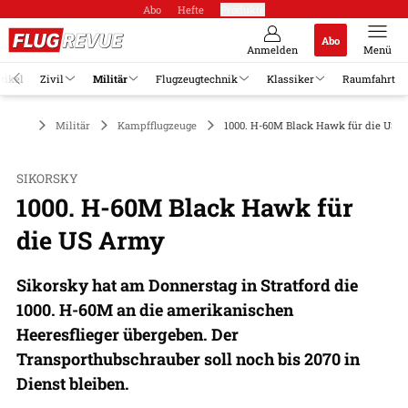
Abo
Hefte
Produkte
Abo
Anmelden
Menü
tikel
Zivil
Militär
Flugzeugtechnik
Klassiker
Raumfahrt
Militär
Kampfflugzeuge
1000. H-60M Black Hawk für die US 
SIKORSKY
1000. H-60M Black Hawk für
die US Army
Sikorsky hat am Donnerstag in Stratford die
1000. H-60M an die amerikanischen
Heeresflieger übergeben. Der
Transporthubschrauber soll noch bis 2070 in
Dienst bleiben.