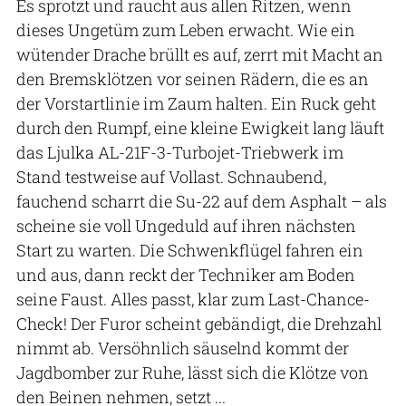
Es sprotzt und raucht aus allen Ritzen, wenn
dieses Ungetüm zum Leben erwacht. Wie ein
wütender Drache brüllt es auf, zerrt mit Macht an
den Bremsklötzen vor seinen Rädern, die es an
der Vorstartlinie im Zaum halten. Ein Ruck geht
durch den Rumpf, eine kleine Ewigkeit lang läuft
das Ljulka AL-21F-3-Turbojet-Triebwerk im
Stand testweise auf Vollast. Schnaubend,
fauchend scharrt die Su-22 auf dem Asphalt – als
scheine sie voll Ungeduld auf ihren nächsten
Start zu warten. Die Schwenkflügel fahren ein
und aus, dann reckt der Techniker am Boden
seine Faust. Alles passt, klar zum Last-Chance-
Check! Der Furor scheint gebändigt, die Drehzahl
nimmt ab. Versöhnlich säuselnd kommt der
Jagdbomber zur Ruhe, lässt sich die Klötze von
den Beinen nehmen, setzt ...