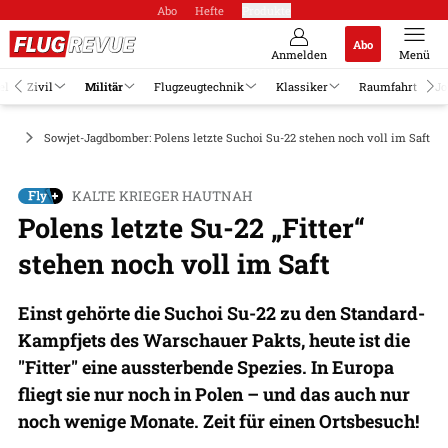
Abo
Hefte
Produkte
Abo
Anmelden
Menü
el
Zivil
Militär
Flugzeugtechnik
Klassiker
Raumfahrt
Jo
uge
Sowjet-Jagdbomber: Polens letzte Suchoi Su-22 stehen noch voll im Saft
KALTE KRIEGER HAUTNAH
Polens letzte Su-22 „Fitter“
stehen noch voll im Saft
Einst gehörte die Suchoi Su-22 zu den Standard-
Kampfjets des Warschauer Pakts, heute ist die
"Fitter" eine aussterbende Spezies. In Europa
fliegt sie nur noch in Polen – und das auch nur
noch wenige Monate. Zeit für einen Ortsbesuch!