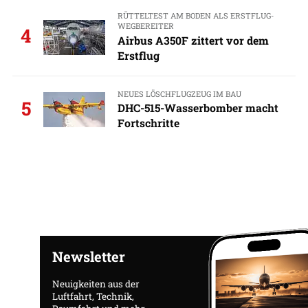
RÜTTELTEST AM BODEN ALS ERSTFLUG-
WEGBEREITER
4
Airbus A350F zittert vor dem
Erstflug
NEUES LÖSCHFLUGZEUG IM BAU
5
DHC-515-Wasserbomber macht
Fortschritte
Newsletter
Neuigkeiten aus der
Luftfahrt, Technik,