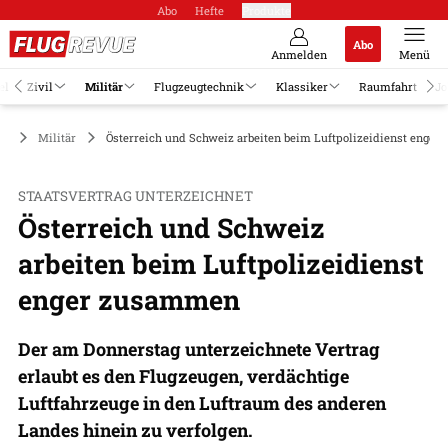
Abo
Hefte
Produkte
Abo
Anmelden
Menü
el
Zivil
Militär
Flugzeugtechnik
Klassiker
Raumfahrt
Jo
Militär
Österreich und Schweiz arbeiten beim Luftpolizeidienst enge
STAATSVERTRAG UNTERZEICHNET
Österreich und Schweiz
arbeiten beim Luftpolizeidienst
enger zusammen
Der am Donnerstag unterzeichnete Vertrag
erlaubt es den Flugzeugen, verdächtige
Luftfahrzeuge in den Luftraum des anderen
Landes hinein zu verfolgen.