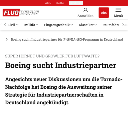
Abo
Hefte
Produkte
Abo
Anmelden
Menü
el
Zivil
Militär
Flugzeugtechnik
Klassiker
Raumfahrt
Jo
ge
Boeing sucht Industriepartner für F-18/EA-18G-Programm in Deutschland
SUPER HORNET UND GROWLER FÜR LUFTWAFFE?
Boeing sucht Industriepartner
Angesichts neuer Diskussionen um die Tornado-
Nachfolge hat Boeing die Ausweitung seiner
Strategie für Industriepartnerschaften in
Deutschland angekündigt.